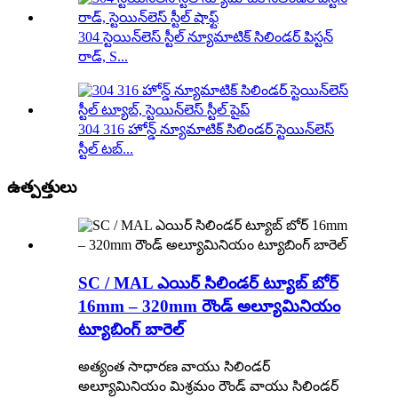
304 స్టెయిన్‌లెస్ స్టీల్ న్యూమాటిక్ సిలిండర్ పిస్టన్
రాడ్, S...
304 316 హోన్డ్ న్యూమాటిక్ సిలిండర్ స్టెయిన్‌లెస్
స్టీల్ టబ్...
ఉత్పత్తులు
SC / MAL ఎయిర్ సిలిండర్ ట్యూబ్ బోర్
16mm – 320mm రౌండ్ అల్యూమినియం
ట్యూబింగ్ బారెల్
అత్యంత సాధారణ వాయు సిలిండర్
అల్యూమినియం మిశ్రమం రౌండ్ వాయు సిలిండర్