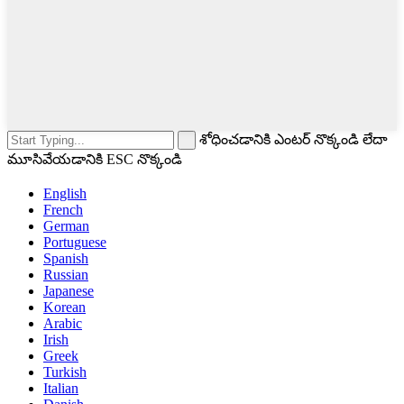
శోధించడానికి ఎంటర్ నొక్కండి లేదా
మూసివేయడానికి ESC నొక్కండి
English
French
German
Portuguese
Spanish
Russian
Japanese
Korean
Arabic
Irish
Greek
Turkish
Italian