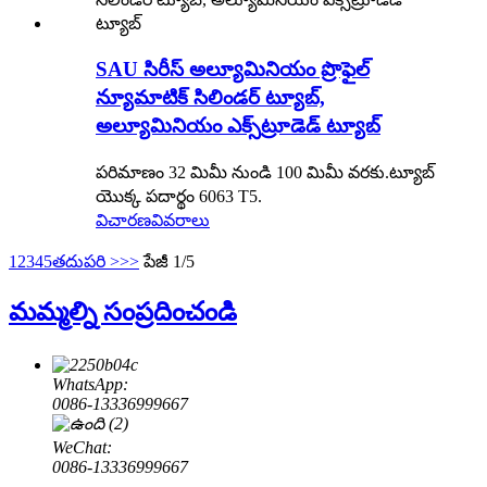
SAU సిరీస్ అల్యూమినియం ప్రొఫైల్
న్యూమాటిక్ సిలిండర్ ట్యూబ్,
అల్యూమినియం ఎక్స్‌ట్రూడెడ్ ట్యూబ్
పరిమాణం 32 మిమీ నుండి 100 మిమీ వరకు.ట్యూబ్
యొక్క పదార్థం 6063 T5.
విచారణ
వివరాలు
1
2
3
4
5
తదుపరి >
>>
పేజీ 1/5
మమ్మల్ని సంప్రదించండి
WhatsApp:
0086-13336999667
WeChat:
0086-13336999667