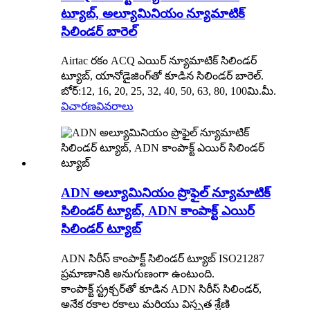
ట్యూబ్, అల్యూమినియం న్యూమాటిక్
సిలిండర్ బారెల్
Airtac రకం ACQ ఎయిర్ న్యూమాటిక్ సిలిండర్
ట్యూబ్, యానోడైజింగ్‌తో కూడిన సిలిండర్ బారెల్.
బోర్:12, 16, 20, 25, 32, 40, 50, 63, 80, 100మి.మీ.
విచారణ
వివరాలు
ADN అల్యూమినియం ప్రొఫైల్ న్యూమాటిక్
సిలిండర్ ట్యూబ్, ADN కాంపాక్ట్ ఎయిర్
సిలిండర్ ట్యూబ్
ADN సిరీస్ కాంపాక్ట్ సిలిండర్ ట్యూబ్ ISO21287
ప్రమాణానికి అనుగుణంగా ఉంటుంది.
కాంపాక్ట్ స్ట్రక్చర్‌తో కూడిన ADN సిరీస్ సిలిండర్,
అనేక రకాల రకాలు మరియు విస్తృత శ్రేణి