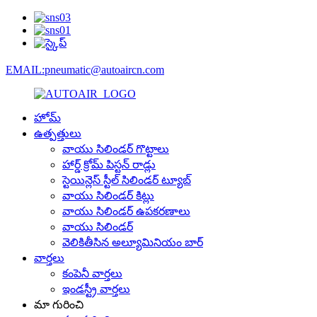
EMAIL:pneumatic@autoaircn.com
హోమ్
ఉత్పత్తులు
వాయు సిలిండర్ గొట్టాలు
హార్డ్ క్రోమ్ పిస్టన్ రాడ్లు
స్టెయిన్లెస్ స్టీల్ సిలిండర్ ట్యూబ్
వాయు సిలిండర్ కిట్లు
వాయు సిలిండర్ ఉపకరణాలు
వాయు సిలిండర్
వెలికితీసిన అల్యూమినియం బార్
వార్తలు
కంపెనీ వార్తలు
ఇండస్ట్రీ వార్తలు
మా గురించి