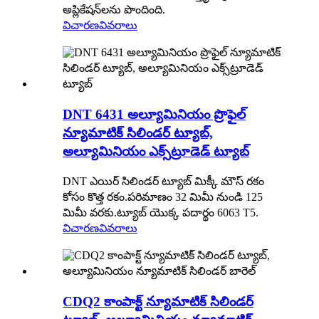
అప్లికేషన్‌లను పొందింది.
విచారణ
వివరాలు
DNT 6431 అల్యూమినియం ప్రొఫైల్
న్యూమాటిక్ సిలిండర్ ట్యూబ్,
అల్యూమినియం ఎక్స్‌ట్రూడెడ్ ట్యూబ్
DNT ఎయిర్ సిలిండర్ ట్యూబ్ మిక్కీ మౌస్ రకం
కోసం కొత్త రకం.పరిమాణం 32 మిమీ నుండి 125
మిమీ వరకు.ట్యూబ్ యొక్క పదార్థం 6063 T5.
విచారణ
వివరాలు
CDQ2 కాంపాక్ట్ న్యూమాటిక్ సిలిండర్