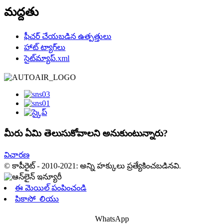
మద్దతు
ఫీచర్ చేయబడిన ఉత్పత్తులు
హాట్ ట్యాగ్‌లు
సైట్‌మ్యాప్.xml
మీరు ఏమి తెలుసుకోవాలని అనుకుంటున్నారు?
విచారణ
© కాపీరైట్ - 2010-2021: అన్ని హక్కులు ప్రత్యేకించబడినవి.
ఈ మెయిల్ పంపించండి
పికాసో_లియు
WhatsApp