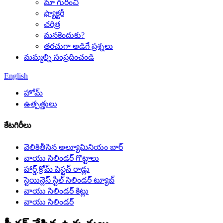
మా గురించి
ఫ్యాక్టరీ
చరిత్ర
మనకెందుకు?
తరచుగా అడిగే ప్రశ్నలు
మమ్మల్ని సంప్రదించండి
English
హోమ్
ఉత్పత్తులు
కేటగిరీలు
వెలికితీసిన అల్యూమినియం బార్
వాయు సిలిండర్ గొట్టాలు
హార్డ్ క్రోమ్ పిస్టన్ రాడ్లు
స్టెయిన్లెస్ స్టీల్ సిలిండర్ ట్యూబ్
వాయు సిలిండర్ కిట్లు
వాయు సిలిండర్