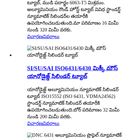
ట్యూబ్, ముడి పదార్థం 6063-T5 మిశ్రమం.
అల్యూమినియం రౌండ్ హోన్డ్ ట్యూబ్ వివిధ స్టాండర్డ్
న్యూమాటిక్ సిలిండర్‌ల తయారీకి
ఉపయోగించబడుతుంది.మా పరిమాణం 16 మిమీ
నుండి 320 మిమీ వరకు.
విచారణ
వివరాలు
SI/SU/SAI ISO6431/6430 మిక్కీ మౌస్
యానోడైజ్డ్ సిలిండర్ ట్యూబ్
యానోడైజ్డ్ అల్యూమినియం న్యూమాటిక్ సిలిండర్
ట్యూబ్ ISO15552 (ISO 6431, VDMA24562)
స్టాండర్డ్ న్యూమాటిక్ సిలిండర్ తయారీకి
ఉపయోగించబడుతుంది.బోర్ పరిమాణం 32 మిమీ
నుండి 200 మిమీ వరకు.
విచారణ
వివరాలు