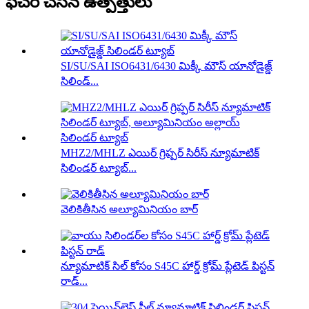
ఫీచర్ చేసిన ఉత్పత్తులు
SI/SU/SAI ISO6431/6430 మిక్కీ మౌస్ యానోడైజ్డ్
సిలిండ్...
MHZ2/MHLZ ఎయిర్ గ్రిప్పర్ సిరీస్ న్యూమాటిక్
సిలిండర్ ట్యూబ్...
వెలికితీసిన అల్యూమినియం బార్
న్యూమాటిక్ సిల్ కోసం S45C హార్డ్ క్రోమ్ ప్లేటెడ్ పిస్టన్
రాడ్...