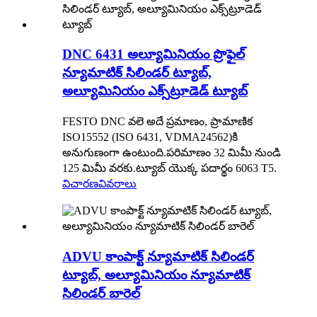
DNC 6431 అల్యూమినియం ప్రొఫైల్
న్యూమాటిక్ సిలిండర్ ట్యూబ్,
అల్యూమినియం ఎక్స్‌ట్రూడెడ్ ట్యూబ్
FESTO DNC వలె అదే ప్రమాణం, ప్రామాణిక
ISO15552 (ISO 6431, VDMA24562)కి
అనుగుణంగా ఉంటుంది.పరిమాణం 32 మిమీ నుండి
125 మిమీ వరకు.ట్యూబ్ యొక్క పదార్థం 6063 T5.
విచారణ
వివరాలు
ADVU కాంపాక్ట్ న్యూమాటిక్ సిలిండర్
ట్యూబ్, అల్యూమినియం న్యూమాటిక్
సిలిండర్ బారెల్