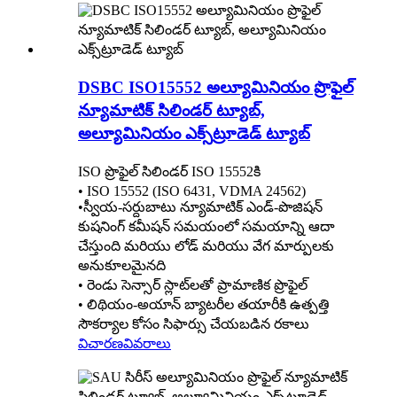
DSBC ISO15552 అల్యూమినియం ప్రొఫైల్
న్యూమాటిక్ సిలిండర్ ట్యూబ్,
అల్యూమినియం ఎక్స్‌ట్రూడెడ్ ట్యూబ్
ISO ప్రొఫైల్ సిలిండర్ ISO 15552కి
• ISO 15552 (ISO 6431, VDMA 24562)
•స్వీయ-సర్దుబాటు న్యూమాటిక్ ఎండ్-పొజిషన్
కుషనింగ్ కమీషన్ సమయంలో సమయాన్ని ఆదా
చేస్తుంది మరియు లోడ్ మరియు వేగ మార్పులకు
అనుకూలమైనది
• రెండు సెన్సార్ స్లాట్‌లతో ప్రామాణిక ప్రొఫైల్
• లిథియం-అయాన్ బ్యాటరీల తయారీకి ఉత్పత్తి
సౌకర్యాల కోసం సిఫార్సు చేయబడిన రకాలు
విచారణ
వివరాలు