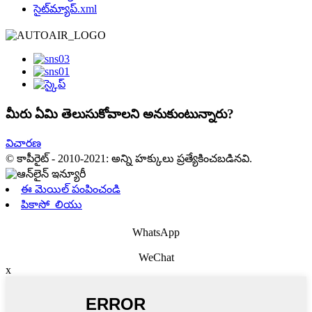
సైట్‌మ్యాప్.xml
మీరు ఏమి తెలుసుకోవాలని అనుకుంటున్నారు?
విచారణ
© కాపీరైట్ - 2010-2021: అన్ని హక్కులు ప్రత్యేకించబడినవి.
ఈ మెయిల్ పంపించండి
పికాసో_లియు
WhatsApp
WeChat
x