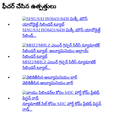
ఫీచర్ చేసిన ఉత్పత్తులు
SI/SU/SAI ISO6431/6430 మిక్కీ మౌస్ యానోడైజ్డ్
సిలిండ్...
MHZ2/MHLZ ఎయిర్ గ్రిప్పర్ సిరీస్ న్యూమాటిక్
సిలిండర్ ట్యూబ్...
వెలికితీసిన అల్యూమినియం బార్
న్యూమాటిక్ సిల్ కోసం S45C హార్డ్ క్రోమ్ ప్లేటెడ్ పిస్టన్
రాడ్...