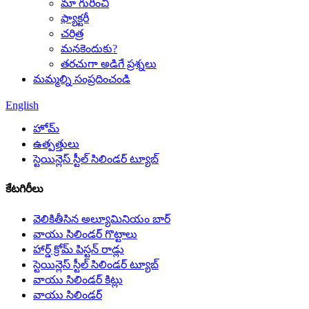
మా గురించి
ఫ్యాక్టరీ
చరిత్ర
మనకెందుకు?
తరచుగా అడిగే ప్రశ్నలు
మమ్మల్ని సంప్రదించండి
English
హోమ్
ఉత్పత్తులు
స్టెయిన్లెస్ స్టీల్ సిలిండర్ ట్యూబ్
కేటగిరీలు
వెలికితీసిన అల్యూమినియం బార్
వాయు సిలిండర్ గొట్టాలు
హార్డ్ క్రోమ్ పిస్టన్ రాడ్లు
స్టెయిన్లెస్ స్టీల్ సిలిండర్ ట్యూబ్
వాయు సిలిండర్ కిట్లు
వాయు సిలిండర్