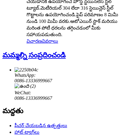
చేయడానికి ఉపయోగించే హోన్డ్ స్టెయిన్‌లెస్ స్టీల్
ట్యూబ్.మెటీరియల్ 304 లేదా 316 స్టెయిన్లెస్ స్టీల్
గొట్టాలను ఉపయోగించండి.పైప్ పరిమాణం 8 మిమీ
నుండి 100 మిమీ వరకు.ఆటోఎయిర్ స్టాక్ మరియు
మరింత పోటీ ధరలను తగ్గించడంలో మీకు
సహాయపడుతుంది.
విచారణ
వివరాలు
మమ్మల్ని సంప్రదించండి
WhatsApp:
0086-13336999667
WeChat:
0086-13336999667
మద్దతు
ఫీచర్ చేయబడిన ఉత్పత్తులు
హాట్ ట్యాగ్‌లు