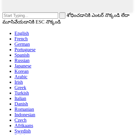
శోధించడానికి ఎంటర్ నొక్కండి లేదా
మూసివేయడానికి ESC నొక్కండి
English
French
German
Portuguese
Spanish
Russian
Japanese
Korean
Arabic
Irish
Greek
Turkish
Italian
Danish
Romanian
Indonesian
Czech
Afrikaans
Swedish